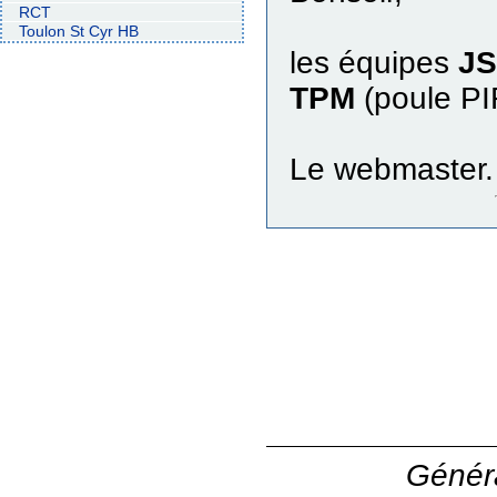
RCT
Toulon St Cyr HB
les équipes
JS
TPM
(poule PIR
Le webmaster.
Généra