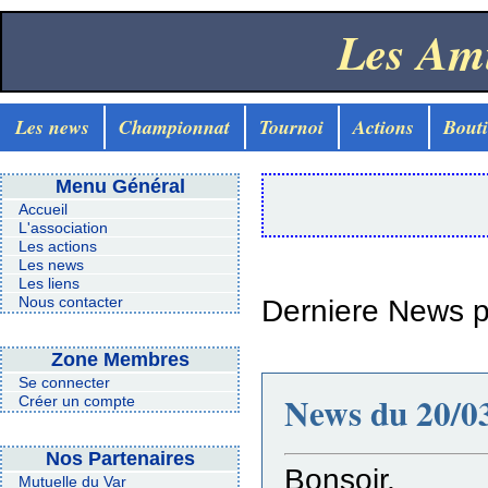
Les Ami
Les news
Championnat
Tournoi
Actions
Bout
Menu Général
Accueil
L'association
Les actions
Les news
Les liens
Nous contacter
Derniere News p
Zone Membres
Se connecter
News du 20/03
Créer un compte
Nos Partenaires
Bonsoir,
Mutuelle du Var